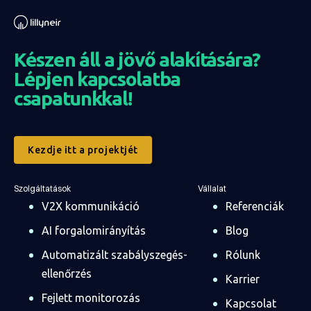
Készen áll a jövő alakítására?
Lépjen kapcsolatba
csapatunkkal!
Kezdje itt a projektjét
Szolgáltatások
Vállalat
V2X kommunikáció
Referenciák
AI forgalomirányítás
Blog
Automatizált szabályszegés-
Rólunk
ellenőrzés
Karrier
Fejlett monitorozás
Kapcsolat