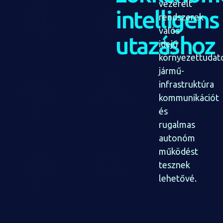
vezérelt
intelligens
rendszerek
valós
utazáshoz
idejű
környezettudat
jármű-
infrastruktúra
kommunikációt
és
rugalmas
autonóm
működést
tesznek
lehetővé.