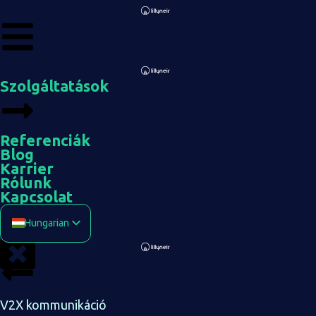
Szolgáltatások
Referenciák
Blog
Karrier
Rólunk
Kapcsolat
Hungarian
English
Arabic
Chinese
V2X kommunikáció