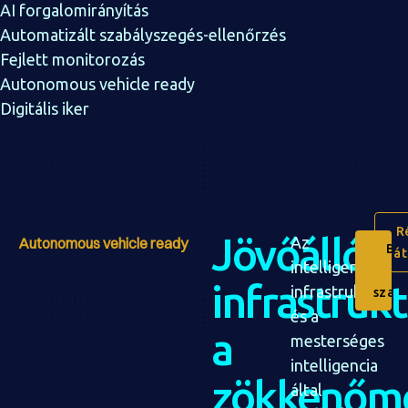
AI forgalomirányítás
Automatizált szabályszegés-ellenőrzés
Fejlett monitorozás
Autonomous vehicle ready
Digitális iker
R
Jövőálló
Az
Autonomous vehicle ready
Bes
át
intelligens
infrastruk
infrastruktúra
szak
és a
a
mesterséges
intelligencia
zökkenőme
által