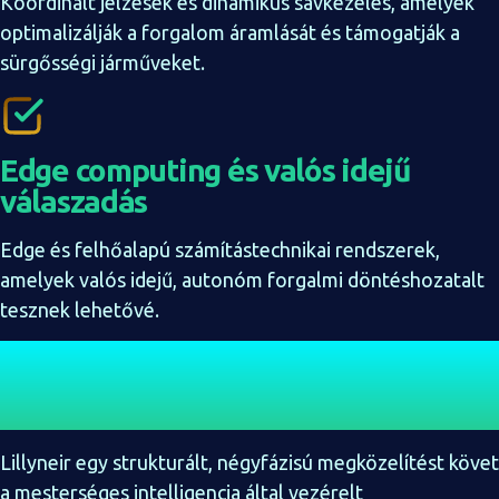
Koordinált jelzések és dinamikus sávkezelés, amelyek
optimalizálják a forgalom áramlását és támogatják a
sürgősségi járműveket.
Edge computing és valós idejű
válaszadás
Edge és felhőalapú számítástechnikai rendszerek,
amelyek valós idejű, autonóm forgalmi döntéshozatalt
tesznek lehetővé.
Ismerje meg a
folyamatot
Lillyneir egy strukturált, négyfázisú megközelítést követ
a mesterséges intelligencia által vezérelt